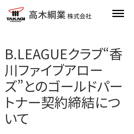
ホーム
B.LEAGUEクラブ“香
ロープ
川ファイブアロー
電子機器
ズ”とのゴールドパー
商品一覧
トナー契約締結につ
更新情報
いて
メディア掲載
新卒・中途採用