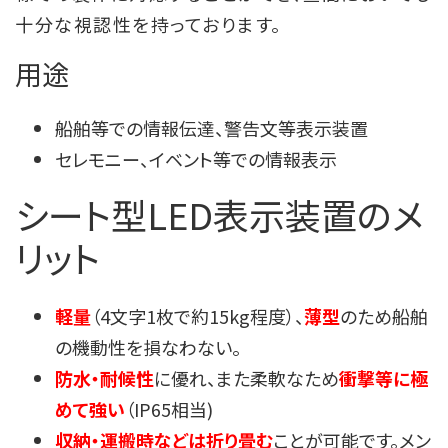
十分な視認性を持っております。
用途
船舶等での情報伝達、警告文等表示装置
セレモニー、イベント等での情報表示
シート型LED表示装置のメ
リット
軽量
（4文字1枚で約15kg程度）、
薄型
のため船舶
の機動性を損なわない。
防水・耐候性
に優れ、また柔軟なため
衝撃等に極
めて強い
（IP65相当)
収納・運搬時などは折り畳む
ことが可能です。メン