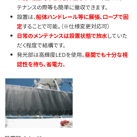
テナンスの際等も簡単に撤収できます。
設置は、
船体ハンドレール等に展張、ロープで固
定
することで可能。（※仕様変更対応可）
日常のメンテナンスは設置状態で放水
していた
だく程度で結構です。
発光部は高輝度LEDを使用。
昼間でも十分な視
認性を持ち、省電力。