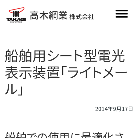
ホーム
船舶用シート型電光
ロープ
表示装置「ライトメー
電子機器
ル」
商品一覧
更新情報
2014年9月17日
メディア掲載
船舶での使用に最適化さ
新卒・中途採用