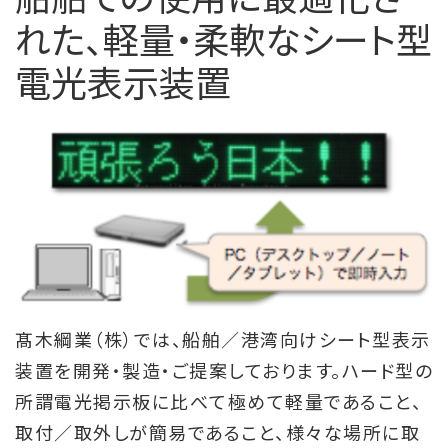
れた、軽量・柔軟なシート型
会社概要
電光表示装置
お問い合わせ
髙木綱業（株）では、船舶／港湾向けシート型表示
装置を開発・製造・ご提案しております。ハード型の
所謂電光掲示板に比べて極めて軽量であること、
取付／取外しが簡易であること、様々な場所に取