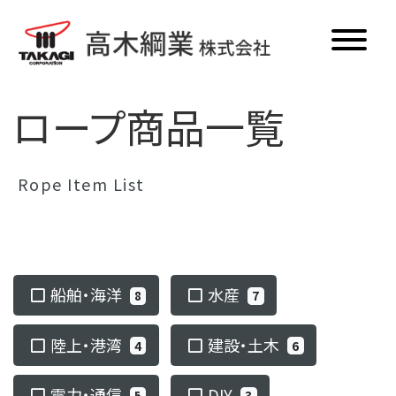
ロープ商品一覧
ホーム
ロープ
Rope Item List
電子機器
商品一覧
船舶・海洋
水産
8
7
更新情報
陸上・港湾
建設・土木
4
6
メディア掲載
新卒・中途採用
電力・通信
DIY
5
3