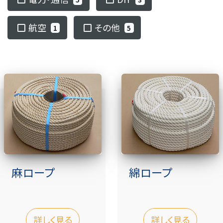
会社概要
航空
その他
1
5
お問い合わせ
麻ロープ
綿ロープ
詳しく見る
詳しく見る